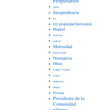
Propietarios
juntas
Jurisprudencia
ley
ley propiedad horizontal
Madrid
molestias
molesto
Morosidad
mucho ruido
Normativa
Obras
ocupar vivienda
ocupas
okupacion
okupas
Piscinas
Presidente de la
Comunidad
reformas