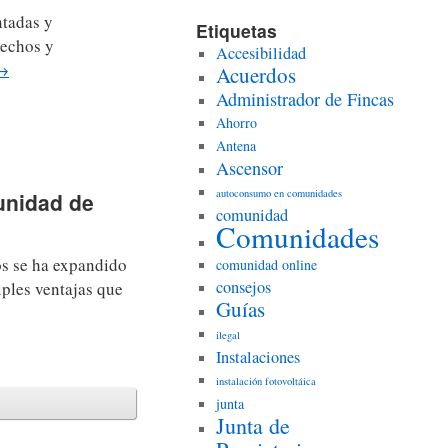
ntadas y
Etiquetas
rechos y
Accesibilidad
→
Acuerdos
Administrador de Fincas
Ahorro
Antena
Ascensor
autoconsumo en comunidades
unidad de
comunidad
Comunidades
os se ha expandido
comunidad online
consejos
iples ventajas que
Guías
ilegal
Instalaciones
instalación fotovoltáica
junta
Junta de