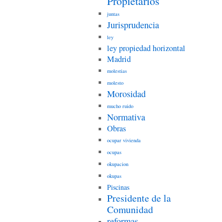
Propietarios
juntas
Jurisprudencia
ley
ley propiedad horizontal
Madrid
molestias
molesto
Morosidad
mucho ruido
Normativa
Obras
ocupar vivienda
ocupas
okupacion
okupas
Piscinas
Presidente de la
Comunidad
reformas