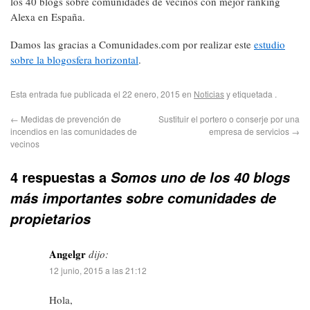
los 40 blogs sobre comunidades de vecinos con mejor ranking
Alexa en España.
Damos las gracias a Comunidades.com por realizar este
estudio
sobre la blogosfera horizontal
.
Esta entrada fue publicada el 22 enero, 2015 en
Noticias
y etiquetada .
←
Medidas de prevención de
Sustituir el portero o conserje por una
incendios en las comunidades de
empresa de servicios
→
vecinos
4 respuestas a
Somos uno de los 40 blogs
más importantes sobre comunidades de
propietarios
Angelgr
dijo:
12 junio, 2015 a las 21:12
Hola,